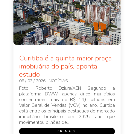
Curitiba é a quinta maior praça
imobiliária do país, aponta
estudo
06 / 02 / 2026
|
NOTÍCIAS
Foto: Roberto Dziura/AEN Segundo a
plataforma DWW, apenas cinco municípios
concentraram mais de R$ 14,6 bilhões em
Valor Geral de Vendas (VGV) no ano. Curitiba
está entre os principais destaques do mercado
imobiliário brasileiro em 2025, ano que
movimentou bilhões de…
LER MAIS…