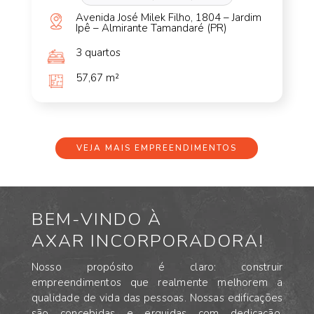
Avenida José Milek Filho, 1804 – Jardim
Ipê – Almirante Tamandaré (PR)
3 quartos
57,67 m²
VEJA MAIS EMPREENDIMENTOS
BEM-VINDO À
AXAR INCORPORADORA!
Nosso propósito é claro: construir
empreendimentos que realmente melhorem a
qualidade de vida das pessoas. Nossas edificações
são concebidas e erguidas com dedicação,