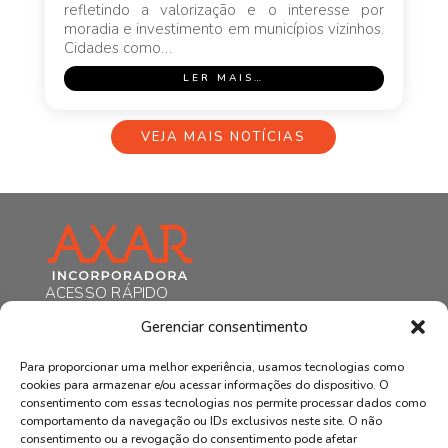
refletindo a valorização e o interesse por
moradia e investimento em municípios vizinhos.
Cidades como…
LER MAIS…
VEJA MAIS NOTÍCIAS
ACESSO RÁPIDO
HOME
Gerenciar consentimento
A AXAR
EMPREENDIMENTOS
Para proporcionar uma melhor experiência, usamos tecnologias como
NOTÍCIAS
cookies para armazenar e/ou acessar informações do dispositivo. O
CONTATO
consentimento com essas tecnologias nos permite processar dados como
comportamento da navegação ou IDs exclusivos neste site. O não
POLÍTICA DE PRIVACIDADE
consentimento ou a revogação do consentimento pode afetar
Rua Marechal Floriano Peixoto, 170,