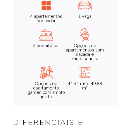
4 apartamentos
1 vaga
por andar
2 dormitórios
Opções de
apartamentos com
sacada e
churrasqueira
Opções de
44,31 m² e 49,83
apartamento
m²
garden com amplo
quintal
DIFERENCIAIS E