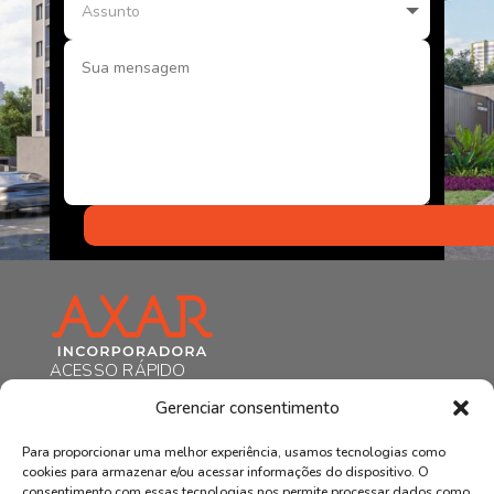
ACESSO RÁPIDO
HOME
Gerenciar consentimento
A AXAR
EMPREENDIMENTOS
Para proporcionar uma melhor experiência, usamos tecnologias como
NOTÍCIAS
cookies para armazenar e/ou acessar informações do dispositivo. O
CONTATO
consentimento com essas tecnologias nos permite processar dados como