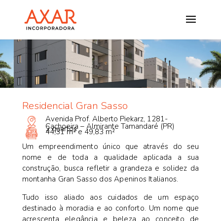
Residencial Gran Sasso
Avenida Prof. Alberto Piekarz, 1281-
Cachoeira – Almirante Tamandaré (PR)
2 quartos
44,31 m² e 49,83 m²
Um empreendimento único que através do seu
nome e de toda a qualidade aplicada a sua
construção, busca refletir a grandeza e solidez da
montanha Gran Sasso dos Apeninos Italianos.
Tudo isso aliado aos cuidados de um espaço
destinado à moradia e ao conforto. Um nome que
acrescenta elegância e beleza ao conceito de