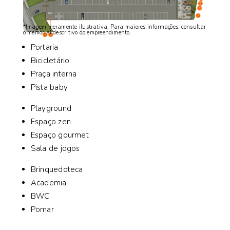
*Imagem meramente ilustrativa. Para maiores informações, consultar
o memorial descritivo do empreendimento.
Portaria
Bicicletário
Praça interna
Pista baby
Playground
Espaço zen
Espaço gourmet
Sala de jogos
Brinquedoteca
Academia
BWC
Pomar