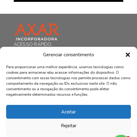
ACESSO RÁPIDO
HOME
Gerenciar consentimento
A AXAR
EMPREENDIMENTOS
Para proporcionar uma melhor experiência, usamos tecnologias como
NOTÍCIAS
cookies para armazenar e/ou acessar informações do dispositivo. O
CONTATO
consentimento com essas tecnologias nos permite processar dados como
comportamento da navegação ou IDs exclusivos neste site. O não
POLÍTICA DE PRIVACIDADE
consentimento ou a revogação do consentimento pode afetar
Rua Marechal Floriano Peixoto, 170,
negativamente determinados recursos e funções.
salas 1203/1204 - Centro, Curitiba - PR,
CEP 80020-090, Brasil
contato@axarincorporadora.com.br
Aceitar
+55 41 3352-6989
+55 41 99169-4578
Rejeitar