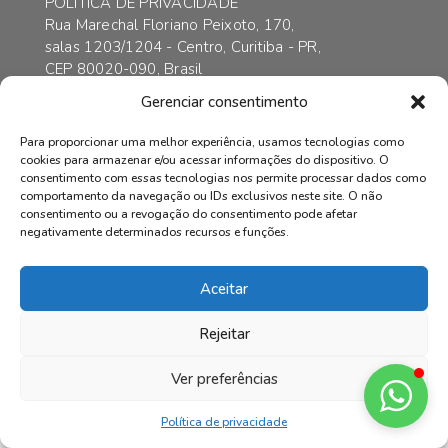
POLÍTICA DE PRIVACIDADE
Rua Marechal Floriano Peixoto, 170,
salas 1203/1204 - Centro, Curitiba - PR,
CEP 80020-090, Brasil
contato@axarincorporadora.com.br
Gerenciar consentimento
+55 41 3352-6989
+55 41 99169-4578
Para proporcionar uma melhor experiência, usamos tecnologias como
cookies para armazenar e/ou acessar informações do dispositivo. O
consentimento com essas tecnologias nos permite processar dados como
comportamento da navegação ou IDs exclusivos neste site. O não
consentimento ou a revogação do consentimento pode afetar
© AXAR INCORPADORA | Todos os direitos reservados.
negativamente determinados recursos e funções.
Aceitar
Rejeitar
Ver preferências
Política de privacidade