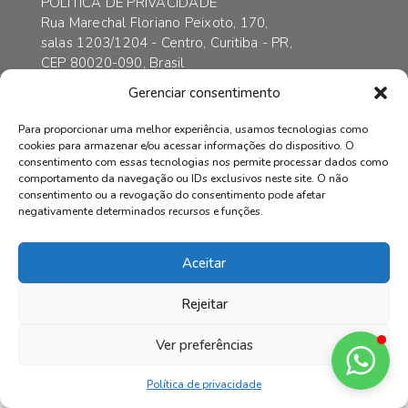
POLÍTICA DE PRIVACIDADE
Rua Marechal Floriano Peixoto, 170,
salas 1203/1204 - Centro, Curitiba - PR,
CEP 80020-090, Brasil
contato@axarincorporadora.com.br
Gerenciar consentimento
+55 41 3352-6989
+55 41 99169-4578
Para proporcionar uma melhor experiência, usamos tecnologias como
cookies para armazenar e/ou acessar informações do dispositivo. O
consentimento com essas tecnologias nos permite processar dados como
comportamento da navegação ou IDs exclusivos neste site. O não
consentimento ou a revogação do consentimento pode afetar
© AXAR INCORPADORA | Todos os direitos reservados.
negativamente determinados recursos e funções.
Aceitar
Rejeitar
Ver preferências
Política de privacidade