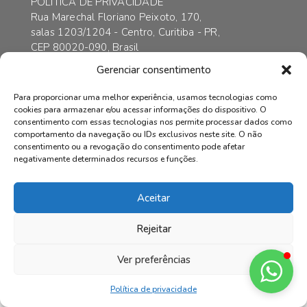
POLÍTICA DE PRIVACIDADE
Rua Marechal Floriano Peixoto, 170,
salas 1203/1204 - Centro, Curitiba - PR,
CEP 80020-090, Brasil
contato@axarincorporadora.com.br
Gerenciar consentimento
+55 41 3352-6989
+55 41 99169-4578
Para proporcionar uma melhor experiência, usamos tecnologias como
cookies para armazenar e/ou acessar informações do dispositivo. O
consentimento com essas tecnologias nos permite processar dados como
comportamento da navegação ou IDs exclusivos neste site. O não
consentimento ou a revogação do consentimento pode afetar
© AXAR INCORPADORA | Todos os direitos reservados.
negativamente determinados recursos e funções.
Aceitar
Rejeitar
Ver preferências
Política de privacidade