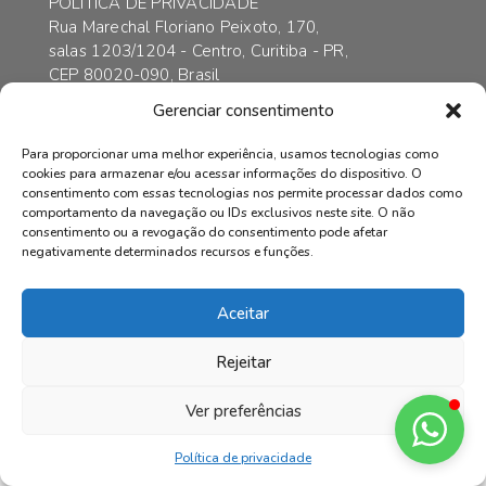
POLÍTICA DE PRIVACIDADE
Rua Marechal Floriano Peixoto, 170,
salas 1203/1204 - Centro, Curitiba - PR,
CEP 80020-090, Brasil
contato@axarincorporadora.com.br
Gerenciar consentimento
+55 41 3352-6989
+55 41 99169-4578
Para proporcionar uma melhor experiência, usamos tecnologias como
cookies para armazenar e/ou acessar informações do dispositivo. O
consentimento com essas tecnologias nos permite processar dados como
comportamento da navegação ou IDs exclusivos neste site. O não
consentimento ou a revogação do consentimento pode afetar
© AXAR INCORPADORA | Todos os direitos reservados.
negativamente determinados recursos e funções.
Aceitar
Rejeitar
Ver preferências
Política de privacidade