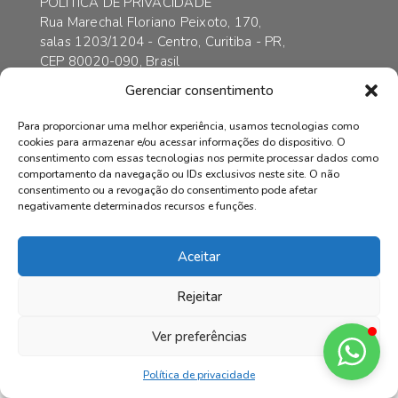
POLÍTICA DE PRIVACIDADE
Rua Marechal Floriano Peixoto, 170,
salas 1203/1204 - Centro, Curitiba - PR,
CEP 80020-090, Brasil
contato@axarincorporadora.com.br
Gerenciar consentimento
+55 41 3352-6989
+55 41 99169-4578
Para proporcionar uma melhor experiência, usamos tecnologias como
cookies para armazenar e/ou acessar informações do dispositivo. O
consentimento com essas tecnologias nos permite processar dados como
comportamento da navegação ou IDs exclusivos neste site. O não
consentimento ou a revogação do consentimento pode afetar
© AXAR INCORPADORA | Todos os direitos reservados.
negativamente determinados recursos e funções.
Aceitar
Rejeitar
Ver preferências
Política de privacidade