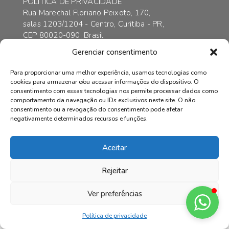
POLÍTICA DE PRIVACIDADE
Rua Marechal Floriano Peixoto, 170,
salas 1203/1204 - Centro, Curitiba - PR,
CEP 80020-090, Brasil
contato@axarincorporadora.com.br
Gerenciar consentimento
+55 41 3352-6989
+55 41 99169-4578
Para proporcionar uma melhor experiência, usamos tecnologias como
cookies para armazenar e/ou acessar informações do dispositivo. O
consentimento com essas tecnologias nos permite processar dados como
comportamento da navegação ou IDs exclusivos neste site. O não
consentimento ou a revogação do consentimento pode afetar
© AXAR INCORPADORA | Todos os direitos reservados.
negativamente determinados recursos e funções.
Aceitar
Rejeitar
Ver preferências
Política de privacidade