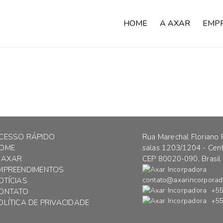
HOME
A AXAR
EMP
CESSO RÁPIDO
Rua Marechal Floriano 
OME
salas 1203/1204 - Centr
 AXAR
CEP 80020-090, Brasil
MPREENDIMENTOS
contato@axarincorporad
OTÍCIAS
+55 
ONTATO
+55 
OLÍTICA DE PRIVACIDADE