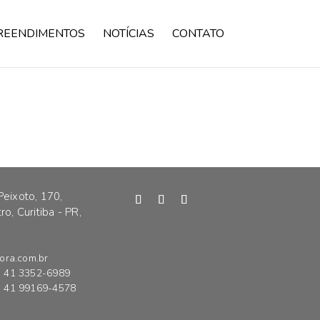
REENDIMENTOS
NOTÍCIAS
CONTATO
Peixoto, 170,
o, Curitiba - PR,
ora.com.br
41 3352-6989
41 99169-4578