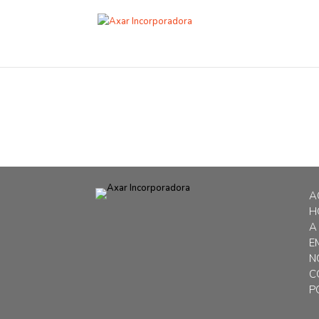
A
H
A
E
N
C
P