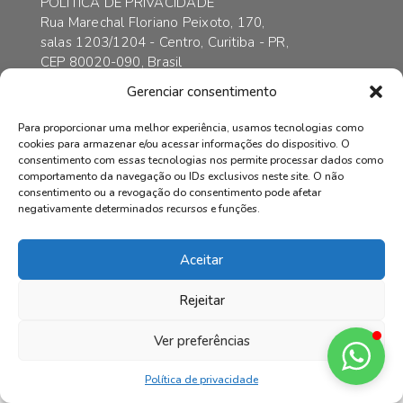
POLÍTICA DE PRIVACIDADE
Rua Marechal Floriano Peixoto, 170,
salas 1203/1204 - Centro, Curitiba - PR,
CEP 80020-090, Brasil
contato@axarincorporadora.com.br
Gerenciar consentimento
+55 41 3352-6989
+55 41 99169-4578
Para proporcionar uma melhor experiência, usamos tecnologias como
cookies para armazenar e/ou acessar informações do dispositivo. O
consentimento com essas tecnologias nos permite processar dados como
comportamento da navegação ou IDs exclusivos neste site. O não
consentimento ou a revogação do consentimento pode afetar
© AXAR INCORPADORA | Todos os direitos reservados.
negativamente determinados recursos e funções.
Aceitar
Rejeitar
Ver preferências
Política de privacidade