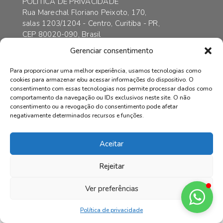
POLÍTICA DE PRIVACIDADE
Rua Marechal Floriano Peixoto, 170,
salas 1203/1204 - Centro, Curitiba - PR,
CEP 80020-090, Brasil
contato@axarincorporadora.com.br
Gerenciar consentimento
+55 41 3352-6989
+55 41 99169-4578
Para proporcionar uma melhor experiência, usamos tecnologias como
cookies para armazenar e/ou acessar informações do dispositivo. O
consentimento com essas tecnologias nos permite processar dados como
comportamento da navegação ou IDs exclusivos neste site. O não
consentimento ou a revogação do consentimento pode afetar
© AXAR INCORPADORA | Todos os direitos reservados.
negativamente determinados recursos e funções.
Aceitar
Rejeitar
Ver preferências
Política de privacidade