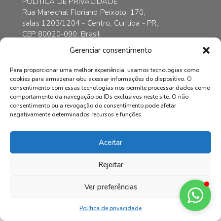
POLÍTICA DE PRIVACIDADE
Rua Marechal Floriano Peixoto, 170,
salas 1203/1204 - Centro, Curitiba - PR,
CEP 80020-090, Brasil
contato@axarincorporadora.com.br
Gerenciar consentimento
+55 41 3352-6989
+55 41 99169-4578
Para proporcionar uma melhor experiência, usamos tecnologias como
cookies para armazenar e/ou acessar informações do dispositivo. O
consentimento com essas tecnologias nos permite processar dados como
comportamento da navegação ou IDs exclusivos neste site. O não
consentimento ou a revogação do consentimento pode afetar
© AXAR INCORPADORA | Todos os direitos reservados.
negativamente determinados recursos e funções.
Aceitar
Rejeitar
Ver preferências
Política de privacidade