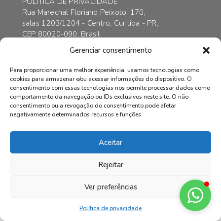
POLÍTICA DE PRIVACIDADE
Rua Marechal Floriano Peixoto, 170,
salas 1203/1204 - Centro, Curitiba - PR,
CEP 80020-090, Brasil
contato@axarincorporadora.com.br
Gerenciar consentimento
+55 41 3352-6989
+55 41 99169-4578
Para proporcionar uma melhor experiência, usamos tecnologias como
cookies para armazenar e/ou acessar informações do dispositivo. O
consentimento com essas tecnologias nos permite processar dados como
comportamento da navegação ou IDs exclusivos neste site. O não
consentimento ou a revogação do consentimento pode afetar
© AXAR INCORPADORA | Todos os direitos reservados.
negativamente determinados recursos e funções.
Aceitar
Rejeitar
Ver preferências
Política de privacidade