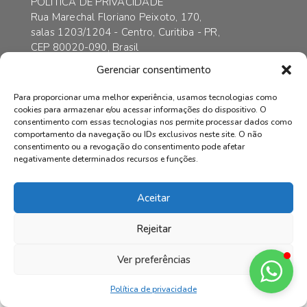
POLÍTICA DE PRIVACIDADE
Rua Marechal Floriano Peixoto, 170,
salas 1203/1204 - Centro, Curitiba - PR,
CEP 80020-090, Brasil
contato@axarincorporadora.com.br
Gerenciar consentimento
+55 41 3352-6989
+55 41 99169-4578
Para proporcionar uma melhor experiência, usamos tecnologias como
cookies para armazenar e/ou acessar informações do dispositivo. O
consentimento com essas tecnologias nos permite processar dados como
comportamento da navegação ou IDs exclusivos neste site. O não
consentimento ou a revogação do consentimento pode afetar
© AXAR INCORPADORA | Todos os direitos reservados.
negativamente determinados recursos e funções.
Aceitar
Rejeitar
Ver preferências
Política de privacidade