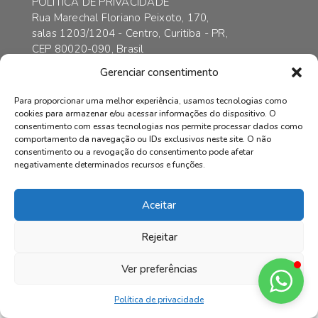
POLÍTICA DE PRIVACIDADE
Rua Marechal Floriano Peixoto, 170,
salas 1203/1204 - Centro, Curitiba - PR,
CEP 80020-090, Brasil
contato@axarincorporadora.com.br
Gerenciar consentimento
+55 41 3352-6989
+55 41 99169-4578
Para proporcionar uma melhor experiência, usamos tecnologias como
cookies para armazenar e/ou acessar informações do dispositivo. O
consentimento com essas tecnologias nos permite processar dados como
comportamento da navegação ou IDs exclusivos neste site. O não
consentimento ou a revogação do consentimento pode afetar
© AXAR INCORPADORA | Todos os direitos reservados.
negativamente determinados recursos e funções.
Aceitar
Rejeitar
Ver preferências
Política de privacidade