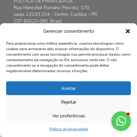
POLÍTICA DE PRIVACIDADE
Rua Marechal Floriano Peixoto, 170,
salas 1203/1204 - Centro, Curitiba - PR,
CEP 80020-090, Brasil
contato@axarincorporadora.com.br
Gerenciar consentimento
+55 41 3352-6989
+55 41 99169-4578
Para proporcionar uma melhor experiência, usamos tecnologias como
cookies para armazenar e/ou acessar informações do dispositivo. O
consentimento com essas tecnologias nos permite processar dados como
comportamento da navegação ou IDs exclusivos neste site. O não
consentimento ou a revogação do consentimento pode afetar
© AXAR INCORPADORA | Todos os direitos reservados.
negativamente determinados recursos e funções.
Aceitar
Rejeitar
Ver preferências
Política de privacidade