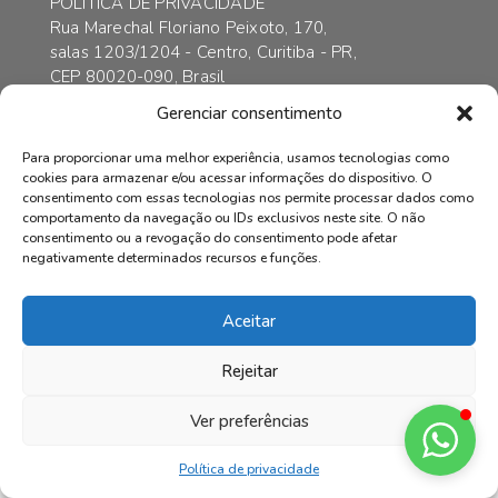
POLÍTICA DE PRIVACIDADE
Rua Marechal Floriano Peixoto, 170,
salas 1203/1204 - Centro, Curitiba - PR,
CEP 80020-090, Brasil
contato@axarincorporadora.com.br
Gerenciar consentimento
+55 41 3352-6989
+55 41 99169-4578
Para proporcionar uma melhor experiência, usamos tecnologias como
cookies para armazenar e/ou acessar informações do dispositivo. O
consentimento com essas tecnologias nos permite processar dados como
comportamento da navegação ou IDs exclusivos neste site. O não
consentimento ou a revogação do consentimento pode afetar
© AXAR INCORPADORA | Todos os direitos reservados.
negativamente determinados recursos e funções.
Aceitar
Rejeitar
Ver preferências
Política de privacidade