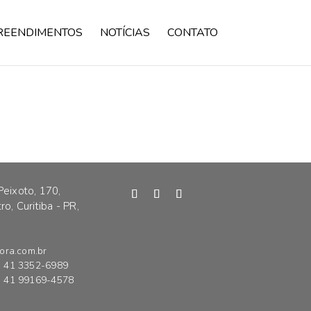
REENDIMENTOS
NOTÍCIAS
CONTATO
Peixoto, 170,
o, Curitiba - PR,
ora.com.br
41 3352-6989
41 99169-4578