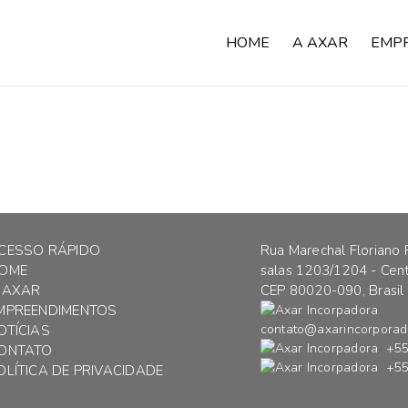
HOME
A AXAR
EMP
CESSO RÁPIDO
Rua Marechal Floriano 
OME
salas 1203/1204 - Centr
 AXAR
CEP 80020-090, Brasil
MPREENDIMENTOS
contato@axarincorporad
OTÍCIAS
+55 
ONTATO
+55 
OLÍTICA DE PRIVACIDADE