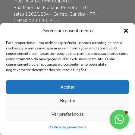
POLÍTICA DE PRIVACIDADE
Rua Marechal Floriano Peixoto, 170,
salas 1203/1204 - Centro, Curitiba - PR,
CEP 80020-090, Brasil
contato@axarincorporadora.com.br
Gerenciar consentimento
+55 41 3352-6989
+55 41 99169-4578
Para proporcionar uma melhor experiência, usamos tecnologias como
cookies para armazenar e/ou acessar informações do dispositivo. O
consentimento com essas tecnologias nos permite processar dados como
comportamento da navegação ou IDs exclusivos neste site. O não
consentimento ou a revogação do consentimento pode afetar
© AXAR INCORPADORA | Todos os direitos reservados.
negativamente determinados recursos e funções.
Aceitar
Rejeitar
Ver preferências
Política de privacidade