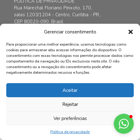
POLÍTICA DE PRIVACIDADE
Rua Marechal Floriano Peixoto, 170,
salas 1203/1204 - Centro, Curitiba - PR,
CEP 80020-090, Brasil
contato@axarincorporadora.com.br
Gerenciar consentimento
+55 41 3352-6989
+55 41 99169-4578
Para proporcionar uma melhor experiência, usamos tecnologias como
cookies para armazenar e/ou acessar informações do dispositivo. O
consentimento com essas tecnologias nos permite processar dados como
comportamento da navegação ou IDs exclusivos neste site. O não
consentimento ou a revogação do consentimento pode afetar
© AXAR INCORPADORA | Todos os direitos reservados.
negativamente determinados recursos e funções.
Aceitar
Rejeitar
Ver preferências
Política de privacidade