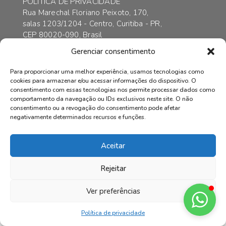
POLÍTICA DE PRIVACIDADE
Rua Marechal Floriano Peixoto, 170,
salas 1203/1204 - Centro, Curitiba - PR,
CEP 80020-090, Brasil
contato@axarincorporadora.com.br
Gerenciar consentimento
+55 41 3352-6989
+55 41 99169-4578
Para proporcionar uma melhor experiência, usamos tecnologias como
cookies para armazenar e/ou acessar informações do dispositivo. O
consentimento com essas tecnologias nos permite processar dados como
comportamento da navegação ou IDs exclusivos neste site. O não
consentimento ou a revogação do consentimento pode afetar
© AXAR INCORPADORA | Todos os direitos reservados.
negativamente determinados recursos e funções.
Aceitar
Rejeitar
Ver preferências
Política de privacidade