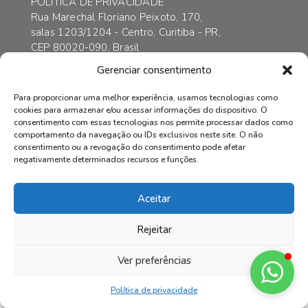
POLÍTICA DE PRIVACIDADE
Rua Marechal Floriano Peixoto, 170,
salas 1203/1204 - Centro, Curitiba - PR,
CEP 80020-090, Brasil
contato@axarincorporadora.com.br
Gerenciar consentimento
+55 41 3352-6989
+55 41 99169-4578
Para proporcionar uma melhor experiência, usamos tecnologias como
cookies para armazenar e/ou acessar informações do dispositivo. O
consentimento com essas tecnologias nos permite processar dados como
comportamento da navegação ou IDs exclusivos neste site. O não
consentimento ou a revogação do consentimento pode afetar
© AXAR INCORPADORA | Todos os direitos reservados.
negativamente determinados recursos e funções.
Aceitar
Rejeitar
Ver preferências
Política de privacidade