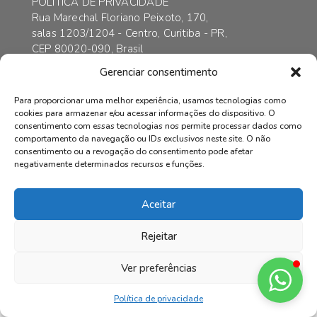
POLÍTICA DE PRIVACIDADE
Rua Marechal Floriano Peixoto, 170,
salas 1203/1204 - Centro, Curitiba - PR,
CEP 80020-090, Brasil
contato@axarincorporadora.com.br
Gerenciar consentimento
+55 41 3352-6989
+55 41 99169-4578
Para proporcionar uma melhor experiência, usamos tecnologias como
cookies para armazenar e/ou acessar informações do dispositivo. O
consentimento com essas tecnologias nos permite processar dados como
comportamento da navegação ou IDs exclusivos neste site. O não
consentimento ou a revogação do consentimento pode afetar
© AXAR INCORPADORA | Todos os direitos reservados.
negativamente determinados recursos e funções.
Aceitar
Rejeitar
Ver preferências
Política de privacidade