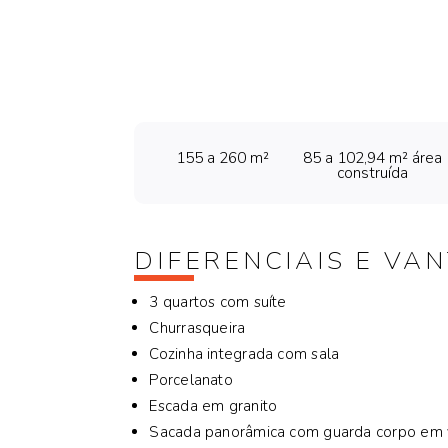
155 a 260 m²
85 a 102,94 m² área
construída
DIFERENCIAIS E VA
3 quartos com suíte
Churrasqueira
Cozinha integrada com sala
Porcelanato
Escada em granito
Sacada panorâmica com guarda corpo em 