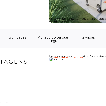
*Imagem meramente ilustrativa. Para maiores i
empreendimento.
5 unidades
Ao lado do parque
2 vagas
Tingui
*Imagem meramente ilustrativa. Para maiores i
empreendimento.
NTAGENS
vidro