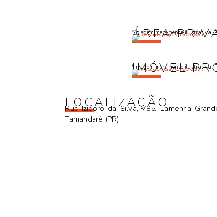
ÁREA PRIV
*Imagem meramente ilustrativa. Pa
IMÓVEL PR
*Imagem meramente ilustrativa. Pa
LOCALIZAÇÃO
Rua Izidoro da Silva, 785. Lamenha Grand
Tamandaré (PR)