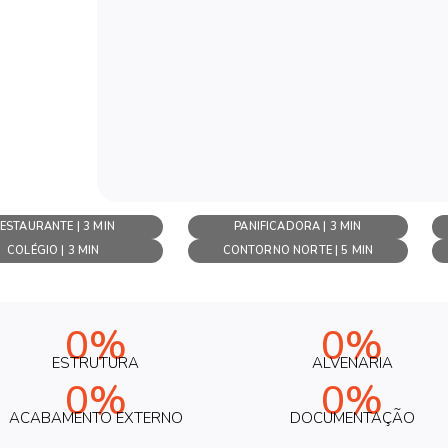
ESTAURANTE | 3 MIN
PANIFICADORA | 3 MIN
COLÉGIO | 3 MIN
CONTORNO NORTE | 5 MIN
0%
0%
ESTRUTURA
ALVENARIA
0%
0%
ACABAMENTO EXTERNO
DOCUMENTAÇÃO