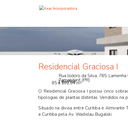
Residencial Graciosa I
Rua Izidoro da Silva, 785. Lamenha
Tamandaré (PR)
3 quartos
85 a 102,94 m²
O Residencial Graciosa I possui cinco sob
tipologias de plantas distintas. Vendidos na p
Situado na divisa entre Curitiba e Almirante 
a Curitiba pela Av. Wadislau Bugalski