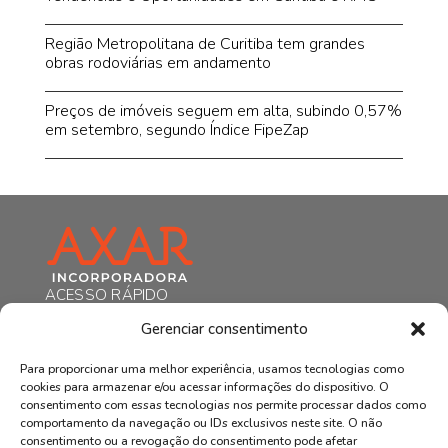
Região Metropolitana de Curitiba tem grandes
obras rodoviárias em andamento
Preços de imóveis seguem em alta, subindo 0,57%
em setembro, segundo Índice FipeZap
ACESSO RÁPIDO
HOME
Gerenciar consentimento
A AXAR
EMPREENDIMENTOS
Para proporcionar uma melhor experiência, usamos tecnologias como
NOTÍCIAS
cookies para armazenar e/ou acessar informações do dispositivo. O
CONTATO
consentimento com essas tecnologias nos permite processar dados como
comportamento da navegação ou IDs exclusivos neste site. O não
POLÍTICA DE PRIVACIDADE
consentimento ou a revogação do consentimento pode afetar